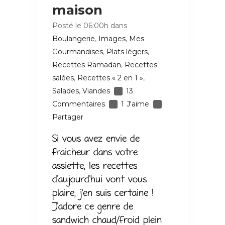
maison
Posté le 06:00h
dans
Boulangerie
,
Images
,
Mes
Gourmandises
,
Plats légers
,
Recettes Ramadan
,
Recettes
salées
,
Recettes « 2 en 1 »
,
Salades
,
Viandes
13
Commentaires
1
J'aime
Partager
Si vous avez envie de
fraicheur dans votre
assiette, les recettes
d’aujourd’hui vont vous
plaire, j’en suis certaine !
J’adore ce genre de
sandwich chaud/froid plein