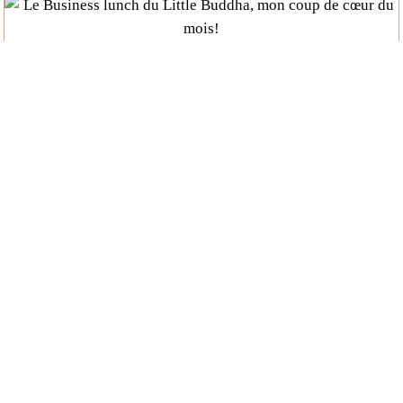
Le Business lunch du Little Buddha, mon coup
de cœur du mois...
Le Colorado, une table italienne à Dakar
Avec le Smartbook, je dis oui aux réductions!
#ArticlePhotos : Découvrez mon Barcelone
culinaire!