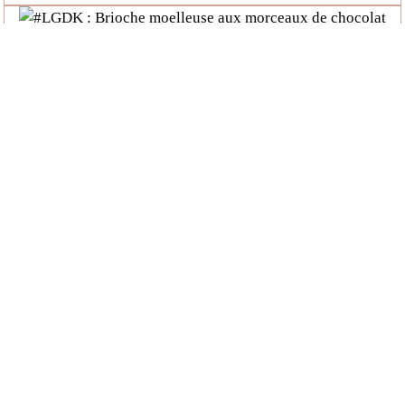
#LGDK : Brioche moelleuse aux morceaux de
chocolat
#LGDK : Gözleme, galettes turques à la viande
hachée
#LGDK : Cinnamon Rolls (Brioche roulée à la
cannelle)
[adinserter block="1"]
1
2
3