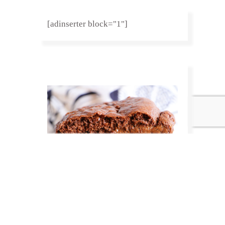
[adinserter block="1"]
Recettes au chocolat