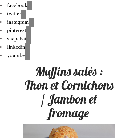
facebook
twitter
instagram
pinterest
snapchat
linkedin
youtube
Muffins salés :
Thon et Cornichons
/ Jambon et
fromage