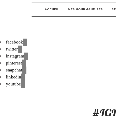
ACCUEIL
MES GOURMANDISES
RÉ
facebook
twitter
instagram
pinterest
snapchat
linkedin
youtube
#LGDK