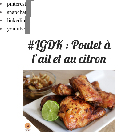
pinterest
snapchat
linkedin
youtube
#LGDK : Poulet à
l’ail et au citron