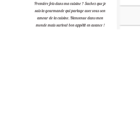
Première fois dans ma cuisine ? Sachez que je
suis la gourmande qui partage avec vous son
amour de la cuisine. Bienvenue dans mon
monde mais surtout bon appétit en avance !
facebook
twitter
instagram
pinterest
snapchat
linkedin
youtube