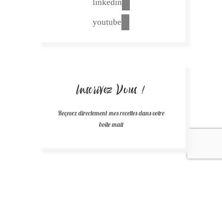
linkedin
youtube
Inscrivez Vous !
Reçevez directement mes recettes dans votre
boîte mail
[adinserter block="1"]