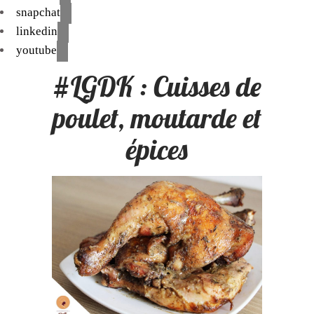
snapchat
linkedin
youtube
#LGDK : Cuisses de
poulet, moutarde et
épices