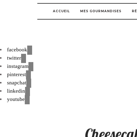
ACCUEIL
MES GOURMANDISES
RÉ
facebook
twitter
instagram
pinterest
snapchat
linkedin
youtube
Cheesecak