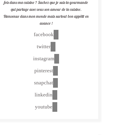
fois dans ma cuisine ? Sachez que je suis la gourmande
qui partage avec vous son amour de la cuisine.
Bienvenue dans mon monde mais surtout bon appétit en
avance !
facebook
twitter
instagram
pinterest
snapchat
linkedin
youtube