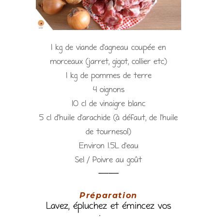
1 kg de viande d’agneau coupée en
morceaux (jarret, gigot, collier etc)
1 kg de pommes de terre
4 oignons
10 cl de vinaigre blanc
5 cl d’huile d’arachide (à défaut, de l’huile
de tournesol)
Environ 1.5L d’eau
Sel / Poivre au goût
——
Préparation
Lavez, épluchez et émincez vos