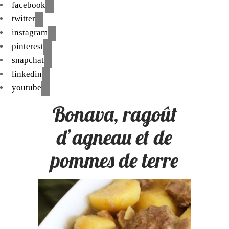
facebook
twitter
instagram
pinterest
snapchat
linkedin
youtube
Bonava, ragoût
d’agneau et de
pommes de terre