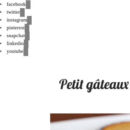
facebook
twitter
instagram
pinterest
snapchat
linkedin
youtube
Petit gâteaux