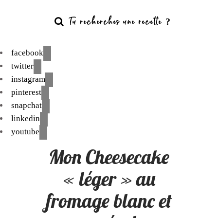
facebook
twitter
instagram
pinterest
snapchat
linkedin
youtube
Mon Cheesecake
« léger » au
fromage blanc et