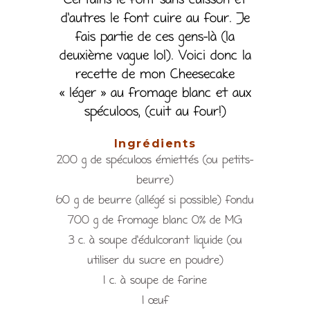
Certains le font sans cuisson et
d’autres le font cuire au four. Je
fais partie de ces gens-là (la
deuxième vague lol). Voici donc la
recette de mon Cheesecake
« léger » au fromage blanc et aux
spéculoos, (cuit au four!)
Ingrédients
200 g de spéculoos émiettés (ou petits-
beurre)
60 g de beurre (allégé si possible) fondu
700 g de fromage blanc 0% de MG
3 c. à soupe d’édulcorant liquide (ou
utiliser du sucre en poudre)
1 c. à soupe de farine
1 œuf