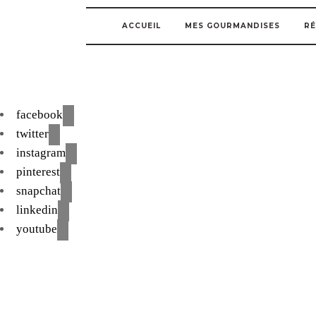
ACCUEIL
MES GOURMANDISES
RÉ
facebook
twitter
instagram
pinterest
snapchat
linkedin
youtube