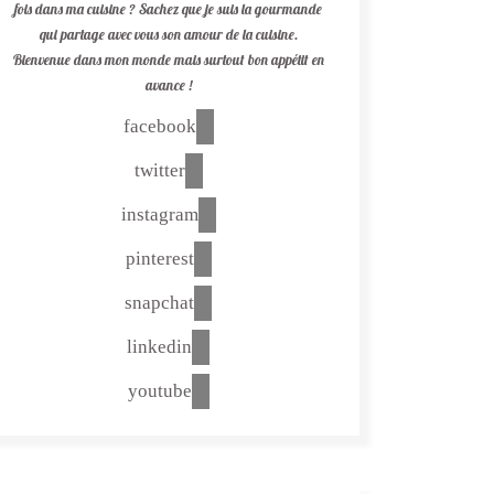
fois dans ma cuisine ? Sachez que je suis la gourmande
qui partage avec vous son amour de la cuisine.
Bienvenue dans mon monde mais surtout bon appétit en
avance !
facebook
twitter
instagram
pinterest
snapchat
linkedin
youtube