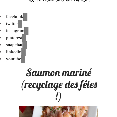
facebook
twitter
instagram
pinterest
snapchat
linkedin
youtube
Saumon mariné
(recyclage des fêtes
!)