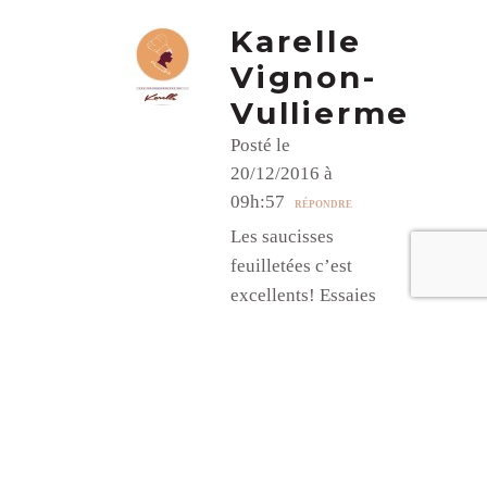
Karelle
Vignon-
Vullierme
Posté le
20/12/2016 à
09h:57
RÉPONDRE
Les saucisses
feuilletées c’est
excellents! Essaies
aussi cette recette
de roulés au pesto,
ça change. Tu peux
aussi faire la même
chose avec du
jambon et du