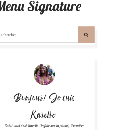
 Menu Signature
Bonjour! Je suis
Karelle.
Salut, moi c'est Karelle (la fille sur la photo). Première