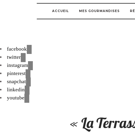
ACCUEIL
MES GOURMANDISES
RÉ
facebook
twitter
instagram
pinterest
snapchat
linkedin
youtube
« La Terrass