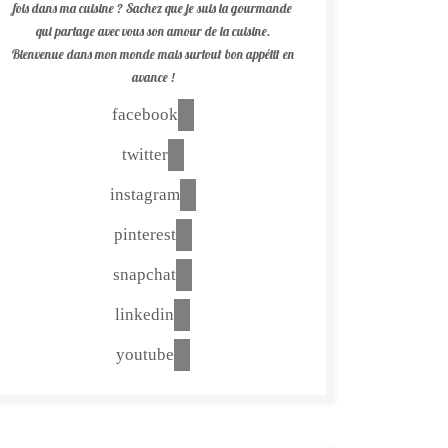
fois dans ma cuisine ? Sachez que je suis la gourmande
qui partage avec vous son amour de la cuisine.
Bienvenue dans mon monde mais surtout bon appétit en
avance !
facebook
twitter
instagram
pinterest
snapchat
linkedin
youtube