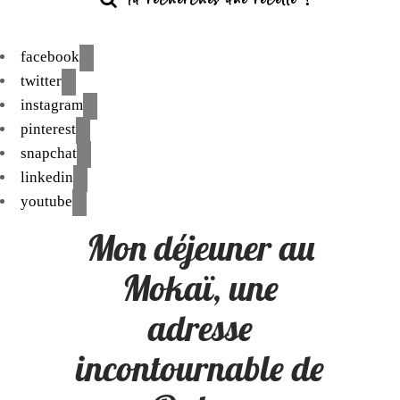
facebook
twitter
instagram
pinterest
snapchat
linkedin
youtube
Mon déjeuner au
Mokaï, une
adresse
incontournable de