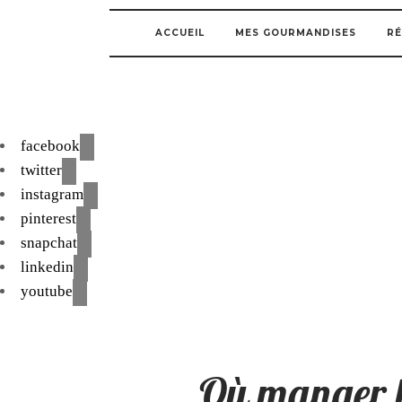
ACCUEIL
MES GOURMANDISES
RÉ
facebook
twitter
instagram
pinterest
snapchat
linkedin
youtube
Où manger l