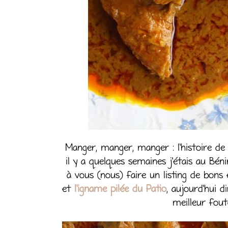
Manger, manger, manger : l’histoire d
il y a quelques semaines j’étais au Bén
à vous (nous) faire un listing de bon
et
l’igname pilée du Patio
, aujourd’hui 
meilleur fout