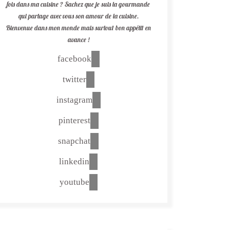
fois dans ma cuisine ? Sachez que je suis la gourmande
qui partage avec vous son amour de la cuisine.
Bienvenue dans mon monde mais surtout bon appétit en
avance !
facebook
twitter
instagram
pinterest
snapchat
linkedin
youtube