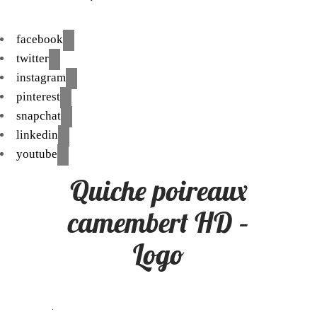
facebook
twitter
instagram
pinterest
snapchat
linkedin
youtube
Quiche poireaux
camembert HD –
Logo