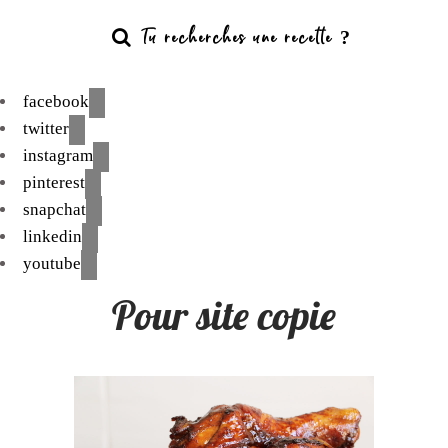
facebook
twitter
instagram
pinterest
snapchat
linkedin
youtube
Pour site copie