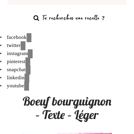
facebook
twitter
instagram
pinterest
snapchat
linkedin
youtube
Boeuf bourguignon
– Texte – Léger