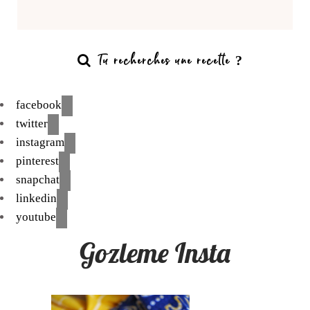
facebook
twitter
instagram
pinterest
snapchat
linkedin
youtube
Gozleme Insta