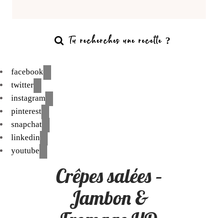
facebook
twitter
instagram
pinterest
snapchat
linkedin
youtube
Crêpes salées –
Jambon &