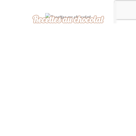
Recettes au chocolat
Recettes africaines
Recettes légères
“ De ma cuisine à la
vôtre, bon appétit ! ”