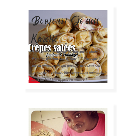
Bonjour! Je suis
Karelle.
Salut, moi c'est Karelle (la fille sur la photo ).
Première fois dans ma cuisine ? Sachez que je
suis la gourmande qui partage avec vous son
amour de la cuisine. Bienvenue dans mon monde
mais surtout bon appétit en avance !