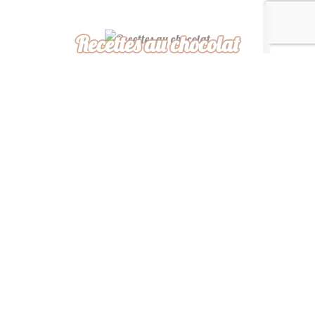
Recettes au chocolat
Recettes africaines
Recettes légères
“ De ma cuisine à la
vôtre, bon appétit ! ”