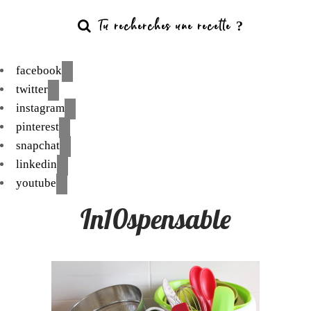
facebook
twitter
instagram
pinterest
snapchat
linkedin
youtube
In10spensable