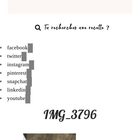
facebook
twitter
instagram
pinterest
snapchat
linkedin
youtube
IMG_3796