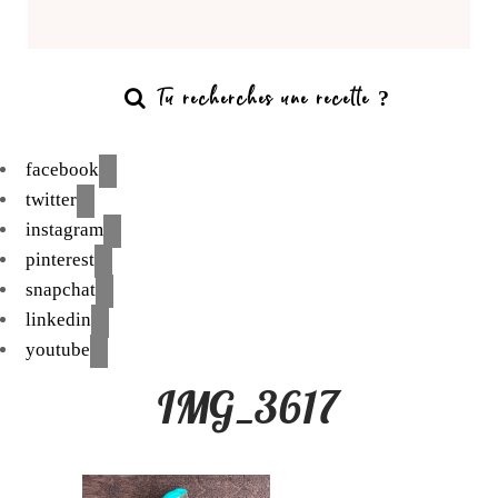
facebook
twitter
instagram
pinterest
snapchat
linkedin
youtube
IMG_3617