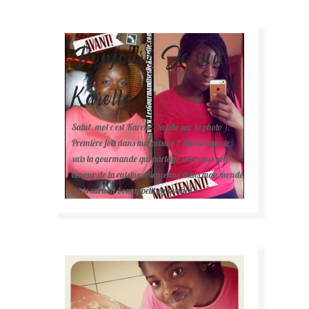
Bonjour! Je suis
Karelle.
Salut, moi c'est Karelle (la fille sur la photo ).
Première fois dans ma cuisine ? Sachez que je
suis la gourmande qui partage avec vous son
amour de la cuisine. Bienvenue dans mon monde
mais surtout bon appétit en avance !