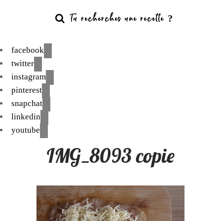
facebook
twitter
instagram
pinterest
snapchat
linkedin
youtube
IMG_8093 copie