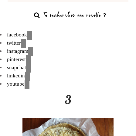
facebook
twitter
instagram
pinterest
snapchat
linkedin
youtube
3