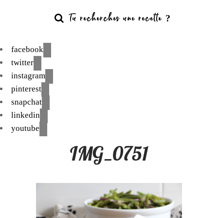
facebook
twitter
instagram
pinterest
snapchat
linkedin
youtube
IMG_0751