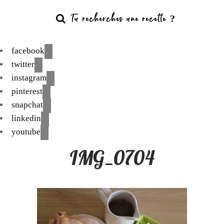
facebook
twitter
instagram
pinterest
snapchat
linkedin
youtube
IMG_0704