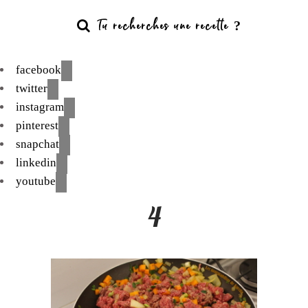
facebook
twitter
instagram
pinterest
snapchat
linkedin
youtube
4