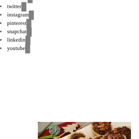
twitter
instagram
pinterest
snapchat
linkedin
youtube