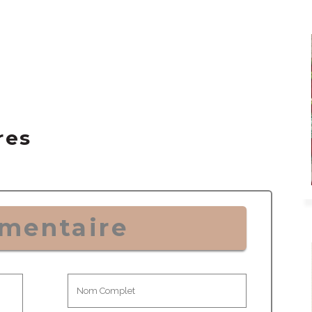
res
mentaire