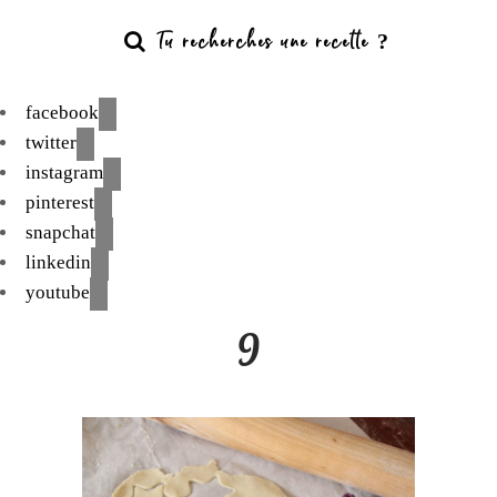
facebook
twitter
instagram
pinterest
snapchat
linkedin
youtube
9