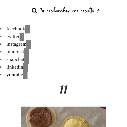
facebook
twitter
instagram
pinterest
snapchat
linkedin
youtube
11