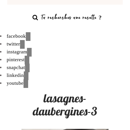
facebook
twitter
instagram
pinterest
snapchat
linkedin
youtube
lasagnes-
daubergines-3