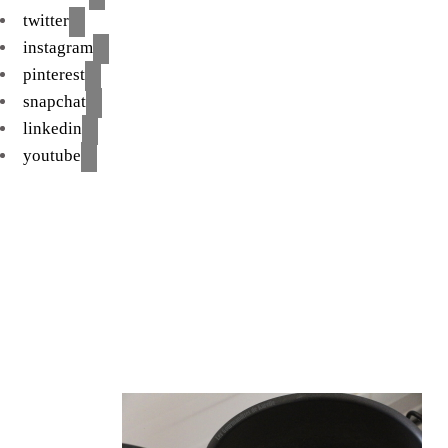
twitter
instagram
pinterest
snapchat
linkedin
youtube