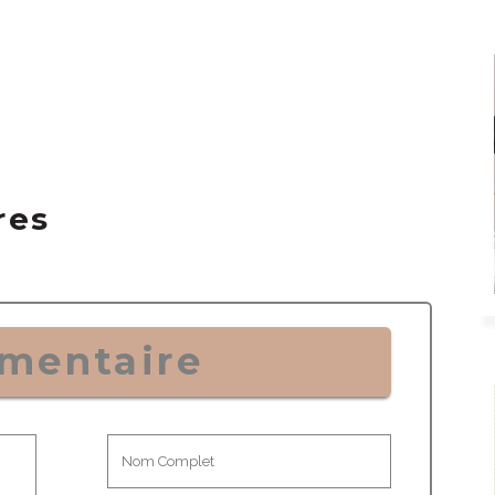
res
mentaire