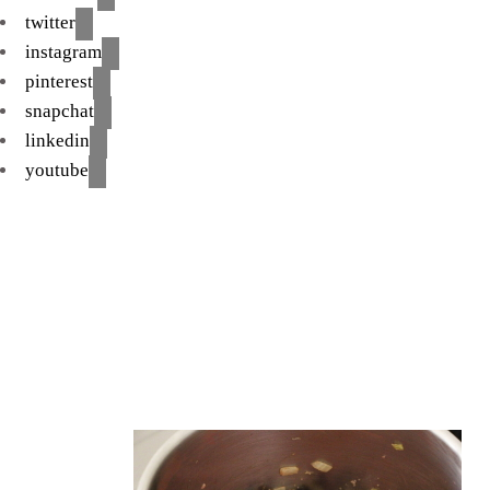
twitter
instagram
pinterest
snapchat
linkedin
youtube