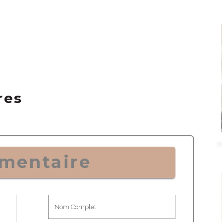
res
mentaire