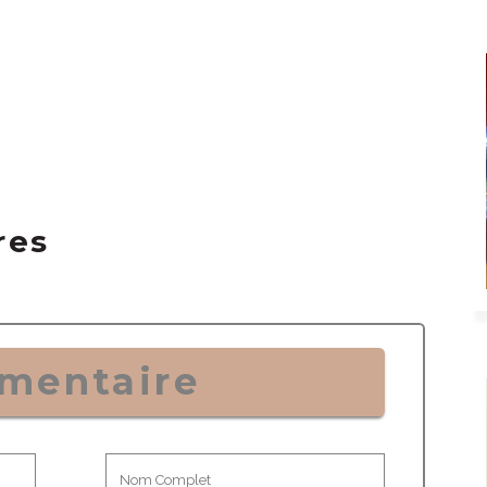
res
mentaire