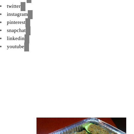
twitter
instagram
pinterest
snapchat
linkedin
youtube