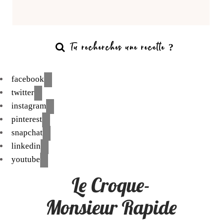
facebook
twitter
instagram
pinterest
snapchat
linkedin
youtube
Le Croque-
Monsieur Rapide