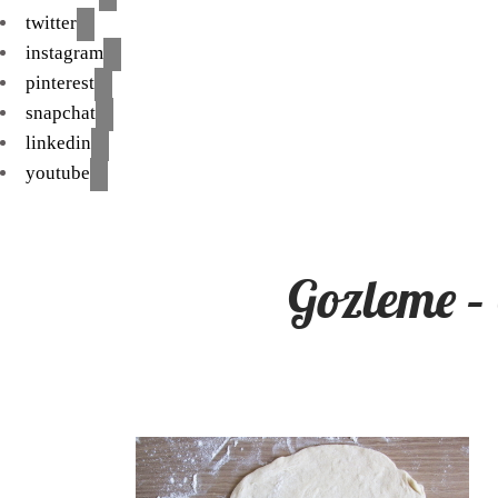
twitter
instagram
pinterest
snapchat
linkedin
youtube
Gozleme – 