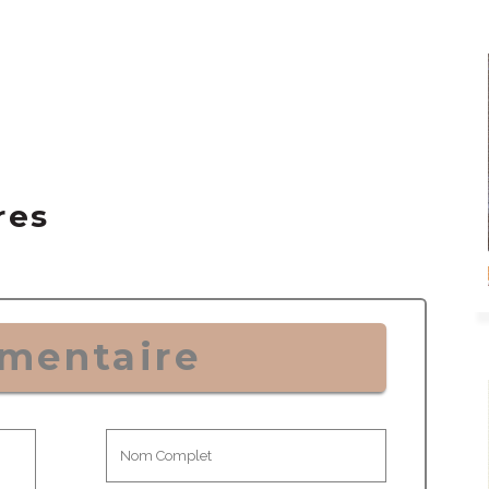
res
mentaire