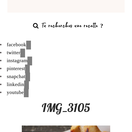
facebook
twitter
instagram
pinterest
snapchat
linkedin
youtube
IMG_3105