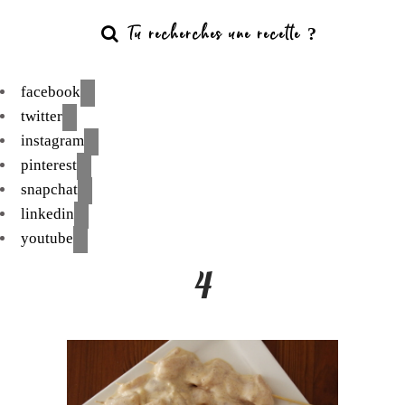
facebook
twitter
instagram
pinterest
snapchat
linkedin
youtube
4