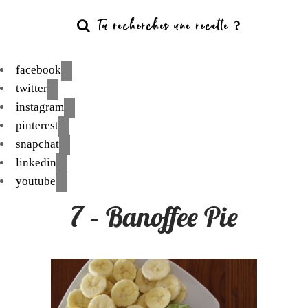
facebook
twitter
instagram
pinterest
snapchat
linkedin
youtube
7 – Banoffee Pie