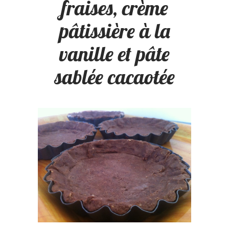
fraises, crème
pâtissière à la
vanille et pâte
sablée cacaotée