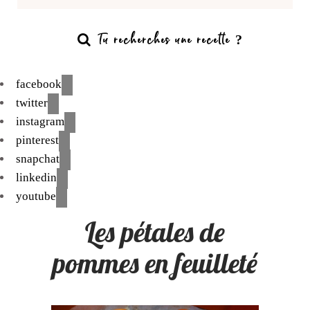
facebook
twitter
instagram
pinterest
snapchat
linkedin
youtube
Les pétales de
pommes en feuilleté