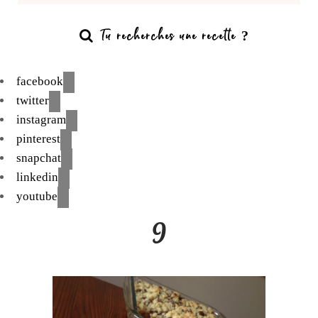
facebook
twitter
instagram
pinterest
snapchat
linkedin
youtube
9