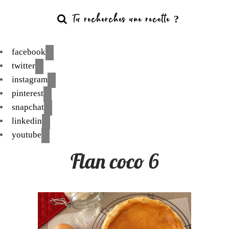
facebook
twitter
instagram
pinterest
snapchat
linkedin
youtube
Flan coco 6