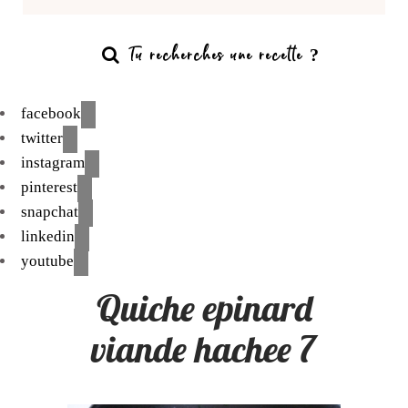
facebook
twitter
instagram
pinterest
snapchat
linkedin
youtube
Quiche epinard
viande hachee 7